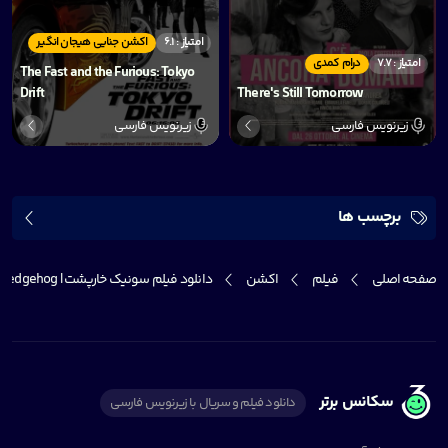
امتیاز : 6.1
اکشن جنایی هیجان انگیر
امتیاز : 7.7
درام کمدی
The Fast and the Furious: Tokyo
Drift
There's Still Tomorrow
زیرنویس فارسی
زیرنویس فارسی
برچسب ها
صفحه اصلی
فیلم
اکشن
دانلود فیلم سونیک خارپشت | Sonic the Hedgehog
سکانس برتر
دانلود فیلم و سریال با زیرنویس فارسی