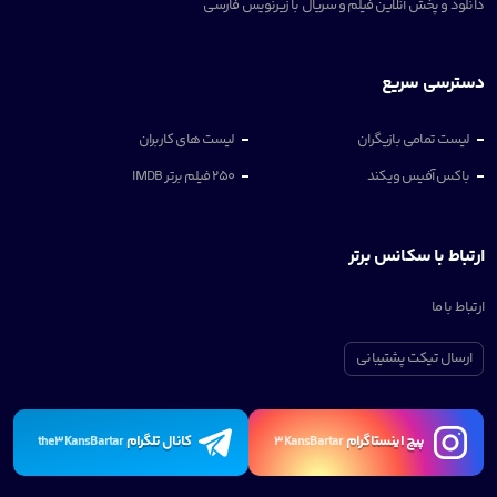
دانلود و پخش آنلاین فیلم و سریال با زیرنویس فارسی
دسترسی سریع
لیست تمامی بازیگران
لیست های کاربران
باکس آفیس ویکند
250 فیلم برتر IMDB
ارتباط با سکانس برتر
ارتباط با ما
ارسال تیکت پشتیبانی
پیچ اینستاگرام
کانال تلگرام
the3KansBartar
3KansBartar