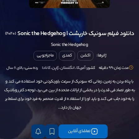
دانلود فیلم سونیک خارپشت | Sonic the Hedgehog
(2020)
Sonic the Hedgehog
ژانرها:
اکشن
کمدی
ماجراجویی
مدت زمان: 99 دقیقه
کشور:
آمریکا
،
انگلستان
،
ژاپن
،
کانادا
رده سنی:
بالای ۶ سال
با پناه بردن به زمین، زمانی که سونیک از سرعت باورنکردنی خود استفاده می کند و
به طور تصادفی قدرت را در بخشی از ایالات متحده از بین می برد، توجه دکتر روباتنیک
را به خود جلب می کند و باید او را از استفاده از قدرت منحصر به فرد خود برای تسلط بر
جهان باز دارد...
تماشای آنلاین