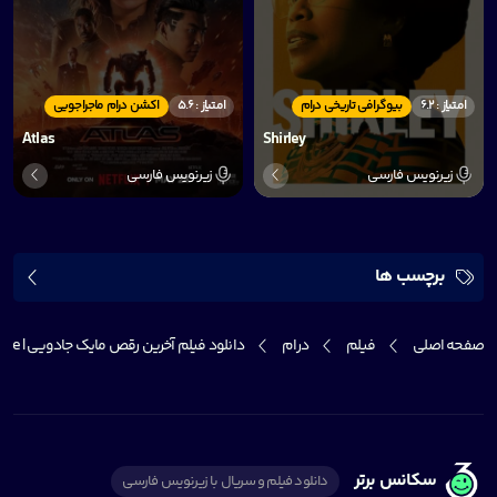
امتیاز : 6.2
بیوگرافی تاریخی درام
امتیاز : 5.6
اکشن درام ماجراجویی
Atlas
Shirley
زیرنویس فارسی
زیرنویس فارسی
برچسب ها
صفحه اصلی
فیلم
درام
دانلود فیلم آخرین رقص مایک جادویی | Magic Mike’s Last Dance
سکانس برتر
دانلود فیلم و سریال با زیرنویس فارسی