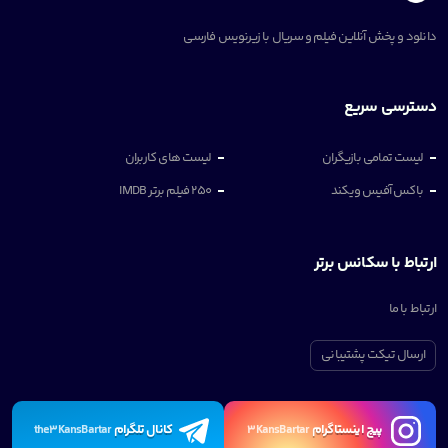
دانلود و پخش آنلاین فیلم و سریال با زیرنویس فارسی
دسترسی سریع
لیست تمامی بازیگران
لیست های کاربران
باکس آفیس ویکند
250 فیلم برتر IMDB
ارتباط با سکانس برتر
ارتباط با ما
ارسال تیکت پشتیبانی
پیچ اینستاگرام
کانال تلگرام
the3KansBartar
3KansBartar