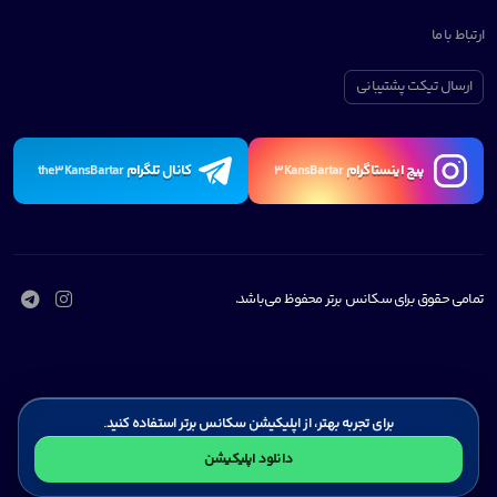
ارتباط با ما
ارسال تیکت پشتیبانی
پیچ اینستاگرام
کانال تلگرام
the3KansBartar
3KansBartar
تمامی حقوق برای سکانس برتر محفوظ می‌باشد.
برای تجربه بهتر، از اپلیکیشن سکانس برتر استفاده کنید.
دانلود اپلیکیشن