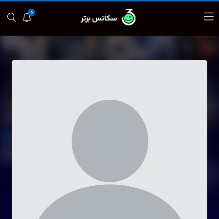
0
سکانس برتر