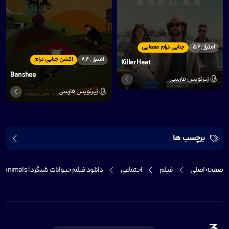
امتیاز : 5.6
جنایی درام معمایی
امتیاز : 8.4
اکشن جنایی درام
Killer Heat
Banshee
زیرنویس فارسی
زیرنویس فارسی
برچسب ها
صفحه اصلی
فیلم
اجتماعی
دانلود فیلم حیوانات شبگرد | Nocturnal Animals