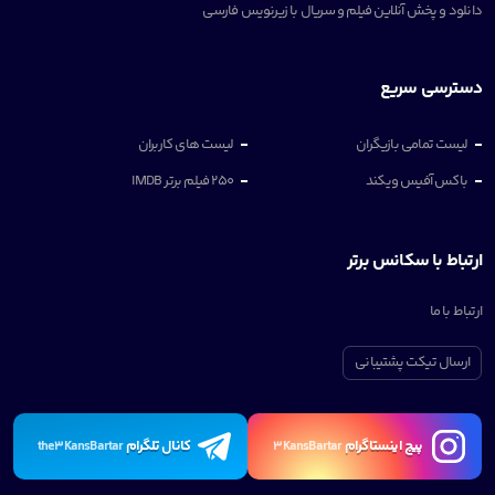
دانلود و پخش آنلاین فیلم و سریال با زیرنویس فارسی
دسترسی سریع
لیست تمامی بازیگران
لیست های کاربران
باکس آفیس ویکند
250 فیلم برتر IMDB
ارتباط با سکانس برتر
ارتباط با ما
ارسال تیکت پشتیبانی
پیچ اینستاگرام
کانال تلگرام
the3KansBartar
3KansBartar