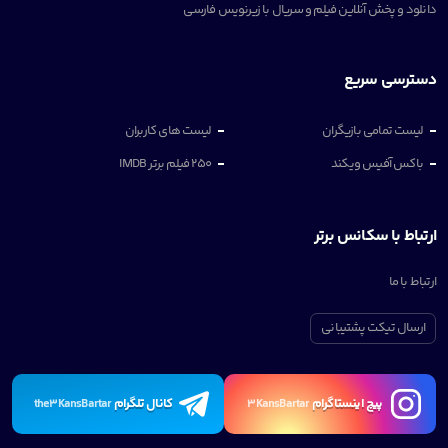
دانلود و پخش آنلاین فیلم و سریال با زیرنویس فارسی
دسترسی سریع
لیست تمامی بازیگران
لیست های کاربران
باکس آفیس ویکند
250 فیلم برتر IMDB
ارتباط با سکانس برتر
ارتباط با ما
ارسال تیکت پشتیبانی
پیچ اینستاگرام
کانال تلگرام
the3KansBartar
3KansBartar