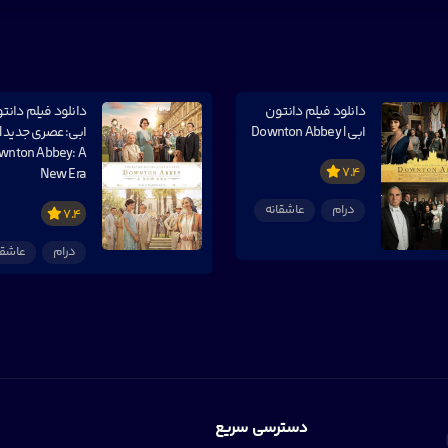
دانلود فیلم دانتون
دانلود فیلم دانت
ابی | Downton Abbey
ابی: عصری جدید |
wnton Abbey: A
7.4
New Era
درام
عاشقانه
7.4
درام
عاشقا
دسترسی سریع