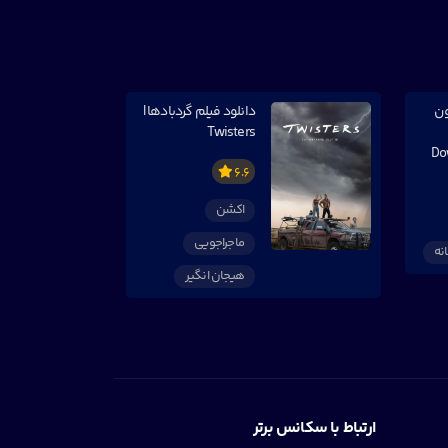
ون
دانلود فیلم گردبادها |
Twisters
Do
6.6
اکشن
ماجراجویی
نه
هیجان انگیر
ارتباط با سکانس برتر