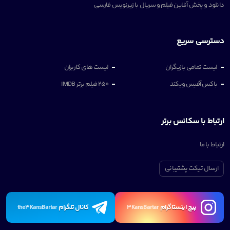
دانلود و پخش آنلاین فیلم و سریال با زیرنویس فارسی
دسترسی سریع
لیست تمامی بازیگران
لیست های کاربران
باکس آفیس ویکند
250 فیلم برتر IMDB
ارتباط با سکانس برتر
ارتباط با ما
ارسال تیکت پشتیبانی
پیچ اینستاگرام
کانال تلگرام
the3KansBartar
3KansBartar