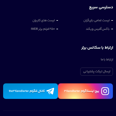
دسترسی سریع
لیست تمامی بازیگران
لیست های کاربران
باکس آفیس ویکند
250 فیلم برتر IMDB
ارتباط با سکانس برتر
ارتباط با ما
ارسال تیکت پشتیبانی
پیچ اینستاگرام
کانال تلگرام
the3KansBartar
3KansBartar