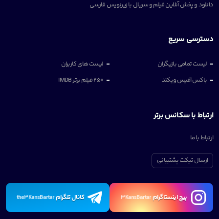
دانلود و پخش آنلاین فیلم و سریال با زیرنویس فارسی
دسترسی سریع
لیست تمامی بازیگران
لیست های کاربران
باکس آفیس ویکند
250 فیلم برتر IMDB
ارتباط با سکانس برتر
ارتباط با ما
ارسال تیکت پشتیبانی
پیچ اینستاگرام
کانال تلگرام
the3KansBartar
3KansBartar