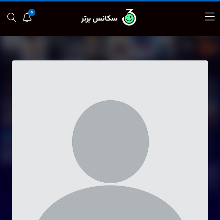
0
سکانس برتر