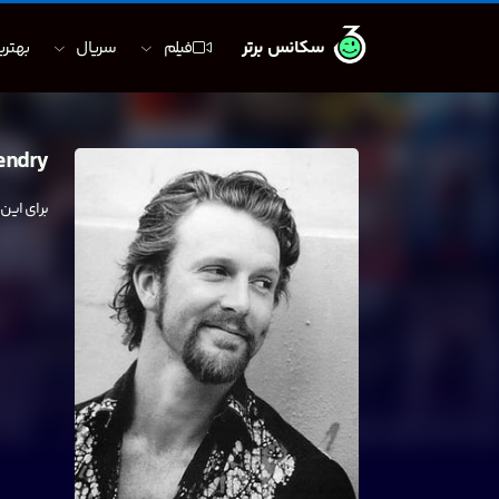
سکانس برتر
فیلم
سریال
بهترین
endry
برای این