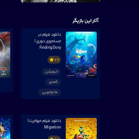
آثار این بازیگر
دانلود فیلم در
جستجوی دوری |
Finding Dory
7.2
انیمیشن
کمدی
ماجراجویی
دانلود فیلم مهاجرت |
Migration