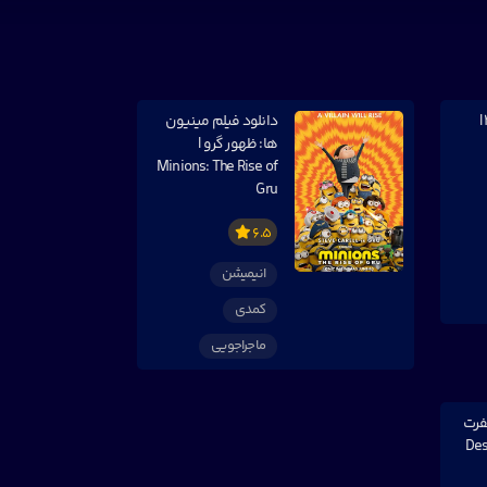
دانلود فیلم آواز ۲ |
دانلود فیلم مینیون
ها: ظهور گرو |
Minions: The Rise of
Gru
6.5
انیمیشن
کمدی
ماجراجویی
فرت
Despic