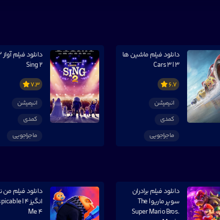
دانلود فیلم ماشین ها
Sing 2
3 | Cars 3
7.3
6.7
انیمیشن
انیمیشن
کمدی
کمدی
ماجراجویی
ماجراجویی
دانلود فیلم برادران
دانلود فیلم من ن
سوپر ماریو | The
انگیز ۴ | able
Me 4
Super Mario Bros.