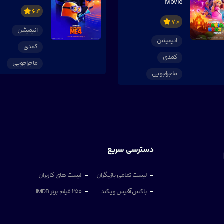
Movie
6.4
7.0
انیمیشن
انیمیشن
کمدی
کمدی
ماجراجویی
ماجراجویی
دسترسی سریع
لیست تمامی بازیگران
لیست های کاربران
باکس آفیس ویکند
250 فیلم برتر IMDB