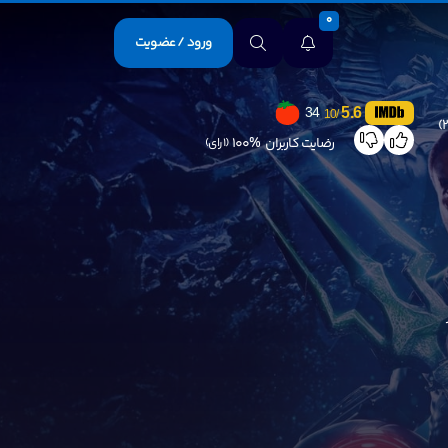
0
ورود / عضویت
5.6
34
/10
رضایت کاربران
100%
(1 رای)