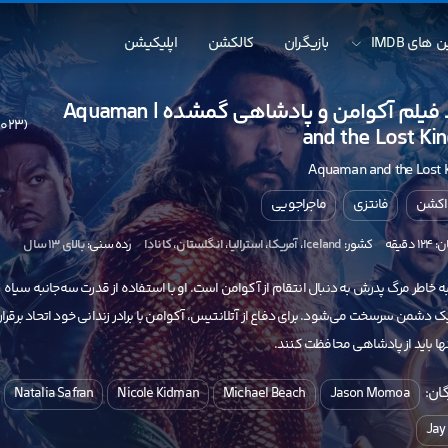
 های IMDB
بازیگران
کالکشن
اپلیکیشن
دانلود فیلم آکوامن و پادشاهی گمشده | Aquaman
(2023)
and the Lost K
Aquaman and the Lost
اکشن
فانتزی
ماجراجویی
دقیقه
کشور:
Iceland
،
آمریکا
،
استرالیا
،
انگلستان
،
کانادا
رده سنی:
بالای ۱۳ سال
به خاطر مرگ پدرش به دنبال انتقام از آکوامن است. او با استفاده از قدرت سه‌جانبه سیاه
ک دشمن سرسخت می‌شود. برای دفاع از آتلانتیس، آکوامن با برادر زندانی خود اتحاد برقرار
ها باید از پادشاهی محافظت کنند.
ان:
Natalia Safran
Nicole Kidman
Michael Beach
Jason Momoa
Jay