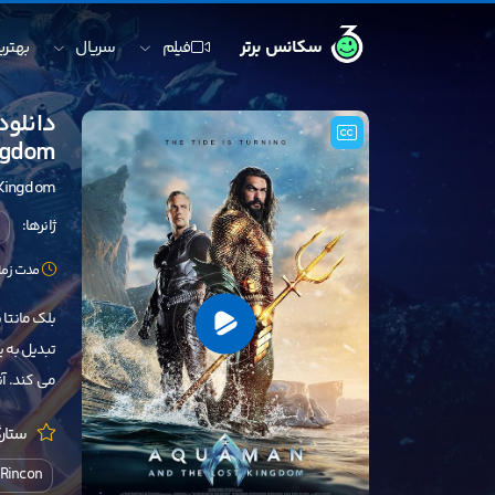
سکانس برتر
فیلم
سریال
بهترین
ingdom
 Kingdom
ژانرها:
مدت زمان: 124 
بلک مانتا 
تبدیل به ی
می کند. آن
ستارگ
 Rincon