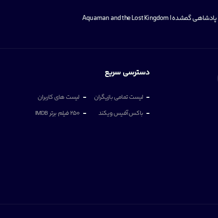
 | Aquaman and the Lost Kingdom
دسترسی سریع
لیست تمامی بازیگران
لیست های کاربران
باکس آفیس ویکند
250 فیلم برتر IMDB