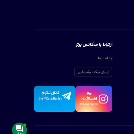
ارتباط با سکانس برتر
ارتباط با ما
ارسال تیکت پشتیبانی
پیچ
کانال تلگرام
اینستاگرام
the3KansBartar
3KansBartar
پشتیبانی