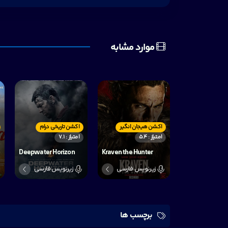
موارد مشابه
اکشن هیجان انگیر
اکشن تاریخی درام
امتیاز : 5.4
امتیاز : 7.1
Deepwater Horizon
Kraven the Hunter
زیرنویس فارسی
زیرنویس فارسی
برچسب ها