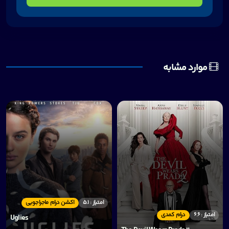
موارد مشابه
امتیاز : 5.1
اکشن درام ماجراجویی
امتیاز : 6.6
درام کمدی
Uglies