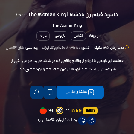
دانلود فیلم زن پادشاه | The Woman King
(2022)
The Woman King
ژانرها:
اکشن
تاریخی
درام
مدت زمان: 135 دقیقه
کشور:
South Africa
،
آمریکا
،
ایرلند
رده سنی:
بالای ۱۳ سال
حماسه ای تاریخی با الهام از وقایع واقعی که در پادشاهی داهومی، یکی از
قدرتمندترین ایالت های آفریقا در قرن هجدهم و نوزدهم رخ داد.
تماشای آنلاین
6.9
94
77
/10
رضایت کاربران
100%
(1 رای)