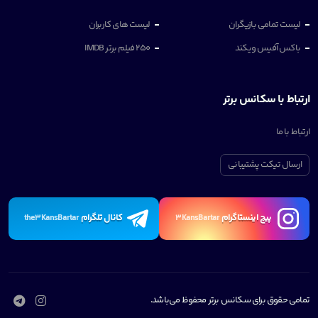
لیست تمامی بازیگران
لیست های کاربران
باکس آفیس ویکند
250 فیلم برتر IMDB
ارتباط با سکانس برتر
ارتباط با ما
ارسال تیکت پشتیبانی
پیچ اینستاگرام
کانال تلگرام
the3KansBartar
3KansBartar
تمامی حقوق برای سکانس برتر محفوظ می‌باشد.