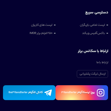
دسترسی سریع
لیست تمامی بازیگران
لیست های کاربران
باکس آفیس ویکند
250 فیلم برتر IMDB
ارتباط با سکانس برتر
ارتباط با ما
ارسال تیکت پشتیبانی
پیچ اینستاگرام
کانال تلگرام
the3KansBartar
3KansBartar