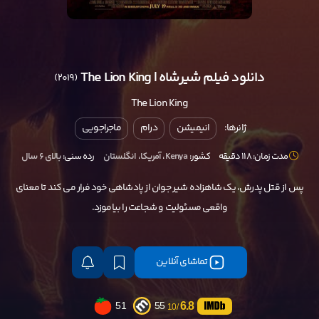
دانلود فیلم شیرشاه | The Lion King
(2019)
The Lion King
ژانرها:
انیمیشن
درام
ماجراجویی
مدت زمان: 118 دقیقه
کشور:
Kenya
،
آمریکا
،
انگلستان
رده سنی:
بالای ۶ سال
پس از قتل پدرش، یک شاهزاده شیر جوان از پادشاهی خود فرار می کند تا معنای
واقعی مسئولیت و شجاعت را بیاموزد.
تماشای آنلاین
6.8
51
55
/10