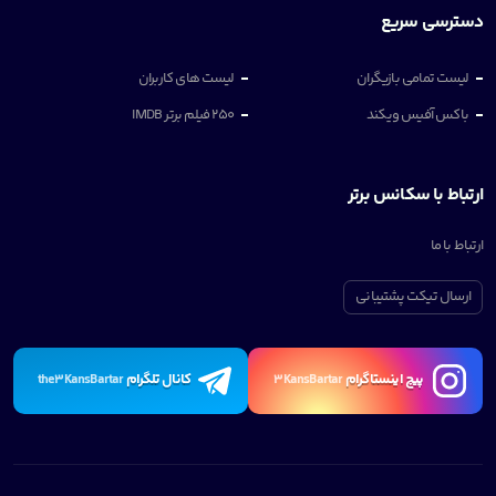
دسترسی سریع
لیست تمامی بازیگران
لیست های کاربران
باکس آفیس ویکند
250 فیلم برتر IMDB
ارتباط با سکانس برتر
ارتباط با ما
ارسال تیکت پشتیبانی
پیچ اینستاگرام
کانال تلگرام
the3KansBartar
3KansBartar