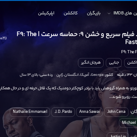
 های IMDB
بازیگران
کالکشن
اپلیکیشن
دانلود فیلم سریع و خشن 9: حماسه سرعت | F9: The
(2021)
Fas
F9: The 
اکشن
جنایی
هیجان انگیر
دقیقه
کشور:
Georgia
،
آمریکا
،
انگلستان
،
ژاپن
رده سنی:
بالای ۱۳ سال
رتو به همراه گروهش باید با برادر کوچکتر دومنیک که یک قاتل حرفه ای و در حال همکار
ست، روبرو شوند...
ان:
Nathalie Emmanuel
J. D. Pardo
Anna Sawai
John Cena
Michael
ان: