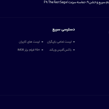
ن 9: حماسه سرعت | F9: The Fast Saga
دسترسی سریع
لیست تمامی بازیگران
لیست های کاربران
باکس آفیس ویکند
250 فیلم برتر IMDB