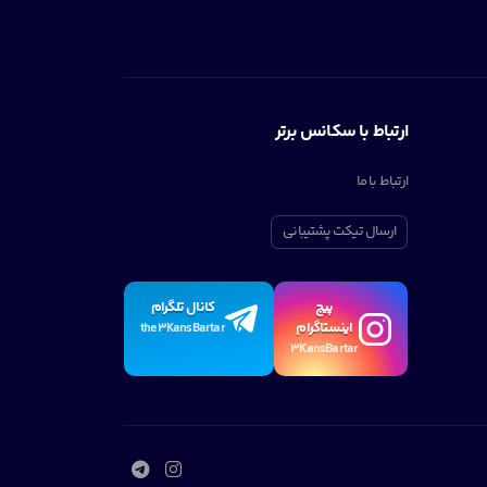
ارتباط با سکانس برتر
ارتباط با ما
ارسال تیکت پشتیبانی
پیچ
کانال تلگرام
اینستاگرام
the3KansBartar
3KansBartar