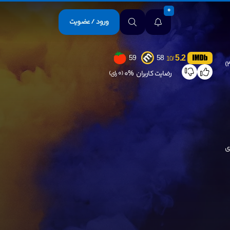
0
ورود / عضویت
5.2
59
58
/10
رضایت کاربران
0%
(0 رای)
ی