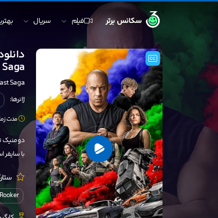
سکانس برتر
فیلم
سریال
بهترین
t Saga
Fast Saga
ژانرها:
مدت زمان: 143 
دومنیک تو
با سایفر ا
ستارگ
 Rooker
کارگرد