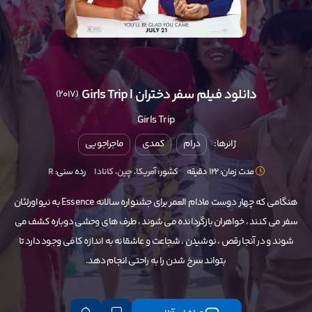
دانلود فیلم سفر دختران | Girls Trip
(2017)
Girls Trip
ژانرها:
درام
کمدی
ماجراجویی
مدت زمان: 122 دقیقه
کشور:
آمریکا
،
چین
،
کانادا
رده سنی:
R
هنگامی که چهار دوست مادام العمر برای جشنواره سالانه Essence به نیواورلئان
سفر می کنند ، خواهران بازگردانده می شوند ، طرف های وحشی دوباره کشف می
شوند و در آنجا رقص ، نوشیدن ، شجاعت و عاشقانه به اندازه کافی وجود دارد تا
بتواند سرخ شدن را به راحتی انجام دهد.