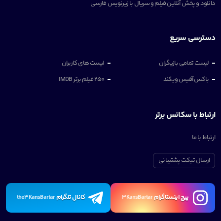
دانلود و پخش آنلاین فیلم و سریال با زیرنویس فارسی
دسترسی سریع
لیست تمامی بازیگران
لیست های کاربران
باکس آفیس ویکند
250 فیلم برتر IMDB
ارتباط با سکانس برتر
ارتباط با ما
ارسال تیکت پشتیبانی
پیچ اینستاگرام
کانال تلگرام
the3KansBartar
3KansBartar