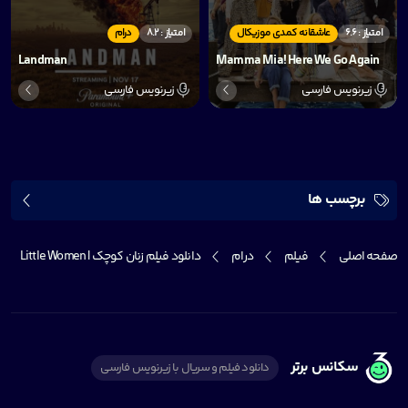
امتیاز : 6.6
عاشقانه کمدی موزیکال
امتیاز : 8.2
درام
Landman
Mamma Mia! Here We Go Again
زیرنویس فارسی
زیرنویس فارسی
برچسب ها
صفحه اصلی
فیلم
درام
دانلود فیلم زنان کوچک | Little Women
سکانس برتر
دانلود فیلم و سریال با زیرنویس فارسی