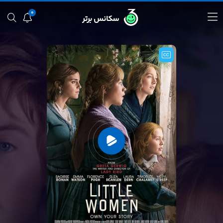
0
سکانس برتر