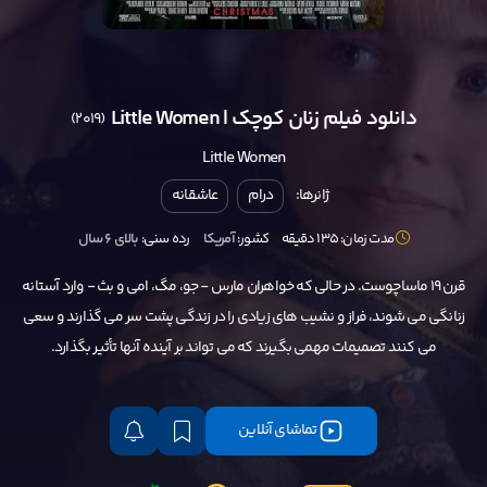
دانلود فیلم زنان کوچک | Little Women
(2019)
Little Women
ژانرها:
درام
عاشقانه
مدت زمان: 135 دقیقه
کشور:
آمریکا
رده سنی:
بالای ۶ سال
قرن 19 ماساچوست. در حالی که خواهران مارس - جو، مگ، امی و بث - وارد آستانه
زنانگی می شوند، فراز و نشیب های زیادی را در زندگی پشت سر می گذارند و سعی
می کنند تصمیمات مهمی بگیرند که می تواند بر آینده آنها تأثیر بگذارد.
تماشای آنلاین