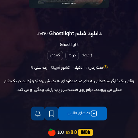
دانلود فیلم Ghostlight
(2024)
Ghostlight
ژانرها:
درام
کمدی
مدت زمان: 110 دقیقه
کشور:
آمریکا
رده سنی:
R
وقتی یک کارگر ساختمانی به طور غیرمنتظره ای به نمایش رومئو و ژولیت در یک تئاتر
محلی می پیوندد، درام روی صحنه شروع به بازتاب زندگی او می کند.
تماشای آنلاین
8.0
100
/10