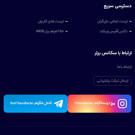
دسترسی سریع
لیست تمامی بازیگران
لیست های کاربران
باکس آفیس ویکند
250 فیلم برتر IMDB
ارتباط با سکانس برتر
ارتباط با ما
ارسال تیکت پشتیبانی
پیچ اینستاگرام
کانال تلگرام
the3KansBartar
3KansBartar