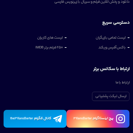
دانلود و پخش آنلاین فیلم و سریال با زیرنویس فارسی
دسترسی سریع
لیست تمامی بازیگران
لیست های کاربران
باکس آفیس ویکند
250 فیلم برتر IMDB
ارتباط با سکانس برتر
ارتباط با ما
ارسال تیکت پشتیبانی
پیچ اینستاگرام
کانال تلگرام
the3KansBartar
3KansBartar