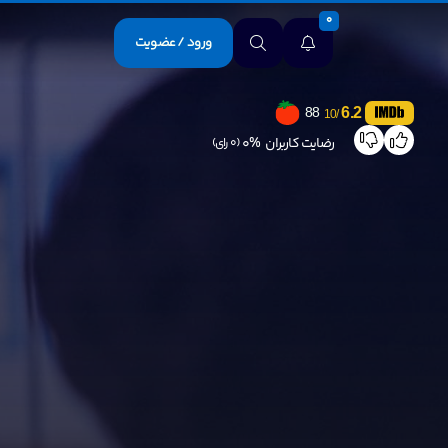
0
ورود / عضویت
6.2
88
/10
رضایت کاربران
0%
(0 رای)