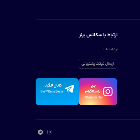
ارتباط با سکانس برتر
ارتباط با ما
ارسال تیکت پشتیبانی
پیچ
کانال تلگرام
اینستاگرام
the3KansBartar
3KansBartar