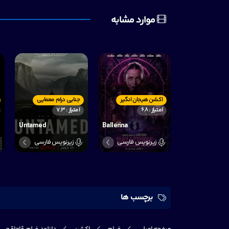
موارد مشابه
اکشن هیجان انگیر
جنایی درام معمایی
امتیاز : 6.8
امتیاز : 7.3
Untamed
Ballerina
زیرنویس فارسی
زیرنویس فارسی
برچسب ها