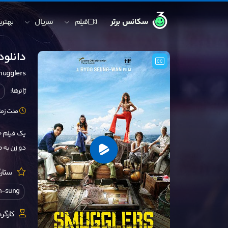
سکانس برتر
فیلم
سریال
بهترین
دانلود ف
ugglers
ژانرها:
مدت زمان: 129 
دو زن به ط
ستارگ
In-sung
کارگرد