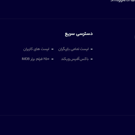
Smugg
دسترسی سریع
لیست تمامی بازیگران
لیست های کاربران
باکس آفیس ویکند
250 فیلم برتر IMDB