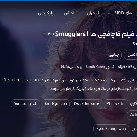
 های IMDB
بازیگران
کالکشن
اپلیکیشن
یلم قاچاقچی ها | Smugglers
(2023)
Sm
اکشن
جنایی
دقیقه
کشور:
South Korea
رده سنی:
N/A
یک فیلم جنایی اکشن در دهه 1970 در دهکده‌ای کوچک و آرام در کنار دریا اتفاق می‌افتد که در آن
ور غیرمنتظره‌ای در یک طرح قاچاق بزرگ گرفتار می‌شوند.
ان:
Yum Jung-ah
Kim Hye-soo
Kwak Jin-seok
Ahn Se-ho
Zo 
ان:
Ryoo Seung-wan