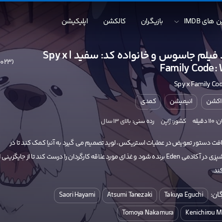
 های IMDB
بازیگران
کالکشن
اپلیکیشن
دانلود فیلم جاسوس و خانواده کد: سفید | Spy x
(2023)
Family Code:
Spy x Family Co
اکشن
انیمیشن
کمدی
دقیقه
کشور:
ژاپن
رده سنی:
بالای ۱۳ سال
افت دستور تعویض در عملیات استریکس، لوید تصمیم می گیرد به آنیا کمک کند تا در
مسابقه آشپزی در آکادمی Eden برنده شود و غذای مورد علاقه کارگردان را درست کند تا از جایگزینی 
ند.
ان:
Saori Hayami
Atsumi Tanezaki
Takuya Eguchi
Tomoya Nakamura
Kenichirou 