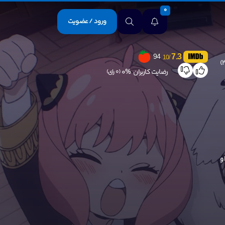
0
ورود / عضویت
7.3
94
/10
رضایت کاربران
0%
(0 رای)
او