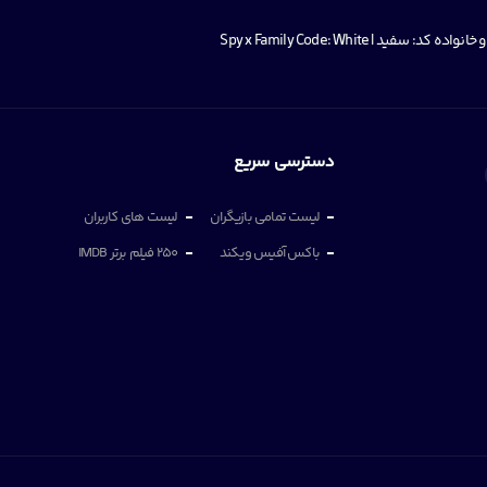
سفید | Spy x Family Code: White
دسترسی سریع
لیست تمامی بازیگران
لیست های کاربران
باکس آفیس ویکند
250 فیلم برتر IMDB