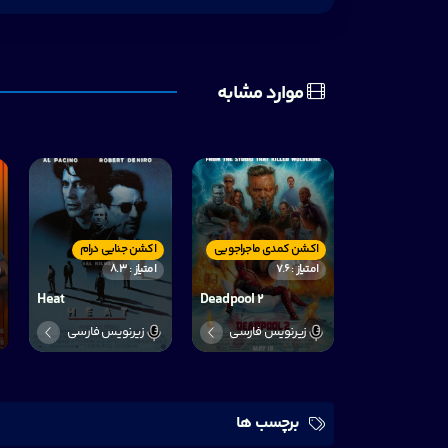
موارد مشابه
اکشن کمدی ماجراجویی
اکشن جنایی درام
امتیاز : 7.6
امتیاز : 8.3
Heat
Deadpool 2
زیرنویس فارسی
زیرنویس فارسی
برچسب ها