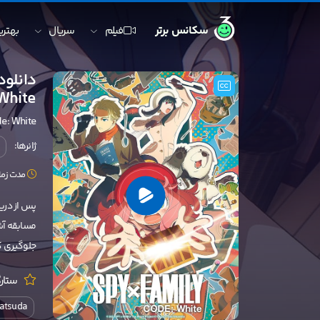
سکانس برتر
فیلم
سریال
بهترین
 White
de: White
ژانرها:
مدت زمان: 110 
پس از دری
جلوگیری ک
ستارگ
Matsuda