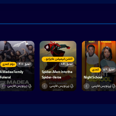
اکشن انیمیشن ماجراجویی
امتیاز : 8.4
امتیاز : 4.7
درام کمدی
امتیاز : 5.6
کمدی
A Madea Family
Spider-Man: Into the
Funeral
Spider-Verse
Night School
زیرنویس فارسی
زیرنویس فارسی
زیرنویس فارسی