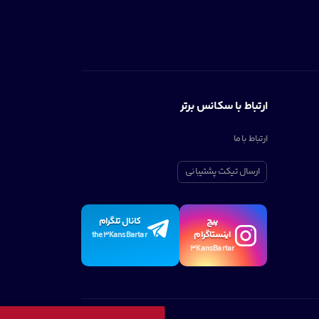
ارتباط با سکانس برتر
ارتباط با ما
ارسال تیکت پشتیبانی
پیچ
کانال تلگرام
اینستاگرام
the3KansBartar
3KansBartar