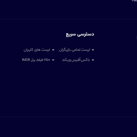
دسترسی سریع
لیست تمامی بازیگران
لیست های کاربران
باکس آفیس ویکند
250 فیلم برتر IMDB