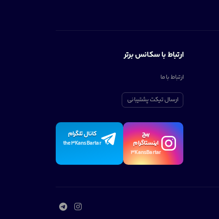
ارتباط با سکانس برتر
ارتباط با ما
ارسال تیکت پشتیبانی
پیچ
کانال تلگرام
اینستاگرام
the3KansBartar
3KansBartar