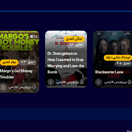
جنگی کمدی
امتیاز : 8.3
Dr. Strangelove or:
ترسناک جنایی درام
How I Learned to Stop
امتیاز : 7.3
درام کمدی
امتیاز : 4.5
Worrying and Love the
Margo's Got Money
Bomb
Blackwater Lane
Troubles
زیرنویس فارسی
زیرنویس فارسی
زیرنویس فارسی