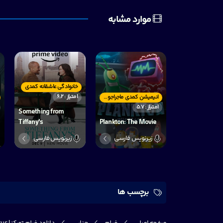
موارد مشابه
خانوادگی عاشقانه کمدی
امتیاز : 6.2
انیمیشن کمدی ماجراجویی
امتیاز : 5.7
Something from
Tiffany's
Plankton: The Movie
زیرنویس فارسی
زیرنویس فارسی
برچسب ها