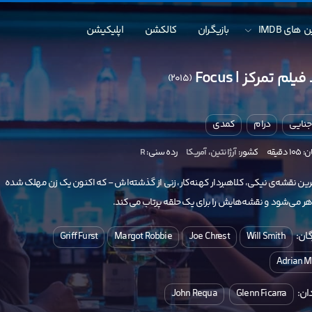
 های IMDB
بازیگران
کالکشن
اپلیکیشن
یلم تمرکز | Focus
(2015)
جنایی
درام
کمدی
دقیقه
کشور:
آرژانتین
،
آمریکا
رده سنی:
R
خرین نقشه‌ی نیکی، کلاهبردار کهنه‌کار، زنی از گذشته‌اش - که اکنون یک زن مهلک شده
ر می‌شود و نقشه‌هایش را برای یک حلقه پرتاب می‌کند.
ان:
Griff Furst
Margot Robbie
Joe Chrest
Will Smith
Adrian M
ان:
John Requa
Glenn Ficarra