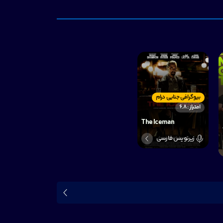
بیوگرافی جنایی درام
امتیاز : 6.8
The Iceman
زیرنویس فارسی