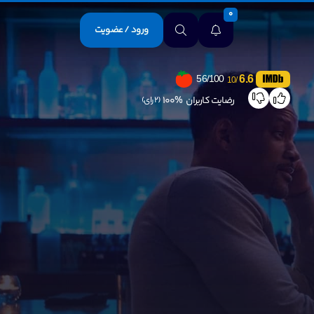
0
ورود / عضویت
6.6
56/100
/10
رضایت کاربران
100%
(2 رای)