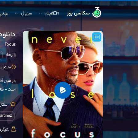
سکانس برتر
فیلم
سریال
بهترین
دانلود ف
Focus
ژانرها:
مدت زمان: 105 
در میان آ
است - ظاه
ستارگ
artinez
کارگرد