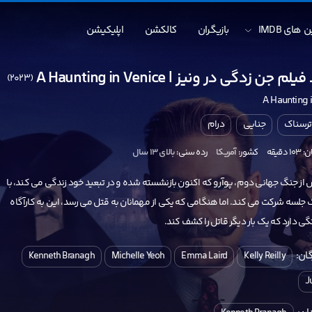
 های IMDB
بازیگران
کالکشن
اپلیکیشن
م جن زدگی در ونیز | A Haunting in Venice
(2023)
A Haunting 
ترسناک
جنایی
درام
دقیقه
کشور:
آمریکا
رده سنی:
بالای ۱۳ سال
 از جنگ جهانی دوم، پوآرو که اکنون بازنشسته شده و در تبعید خود زندگی می کند، با
ک جلسه شرکت می کند. اما هنگامی که یکی از مهمانان به قتل می رسد، این به کارآگاه
ی دارد که یک بار دیگر قاتل را کشف کند.
ان:
Kenneth Branagh
Michelle Yeoh
Emma Laird
Kelly Reilly
J