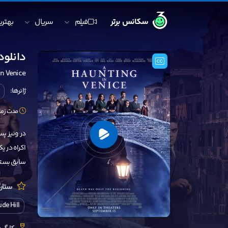
سکانس برتر
فیلم
سریال
بهترین
دانلود فیل
in Venice
ژانرها:
مدت زمان: 103 
در ونیز پس
اکراه در ی
سابق بستگ
ستارگ
ude Hill