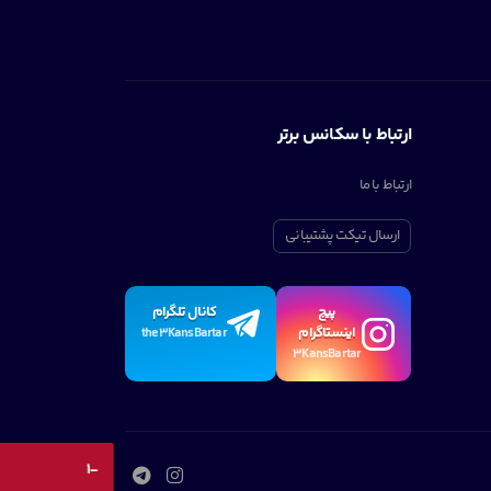
ارتباط با سکانس برتر
ارتباط با ما
ارسال تیکت پشتیبانی
پیچ
کانال تلگرام
اینستاگرام
the3KansBartar
3KansBartar