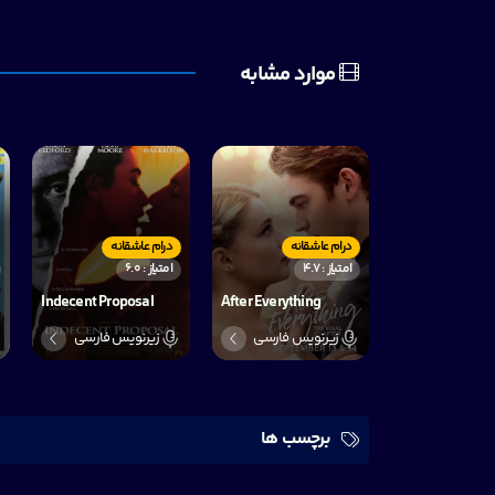
موارد مشابه
درام عاشقانه
درام عاشقانه
امتیاز : 4.7
امتیاز : 6.0
Indecent Proposal
After Everything
زیرنویس فارسی
زیرنویس فارسی
برچسب ها