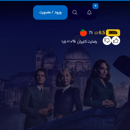
0
ورود / عضویت
6.5
75
/10
رضایت کاربران
0%
(0 رای)