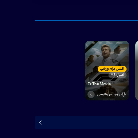
اکشن درام ورزشی
امتیاز : 7.6
F1: The Movie
زیرنویس فارسی