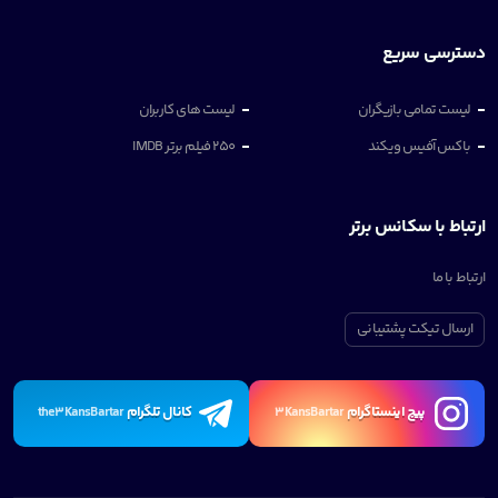
دسترسی سریع
لیست تمامی بازیگران
لیست های کاربران
باکس آفیس ویکند
250 فیلم برتر IMDB
ارتباط با سکانس برتر
ارتباط با ما
ارسال تیکت پشتیبانی
پیچ اینستاگرام
کانال تلگرام
the3KansBartar
3KansBartar