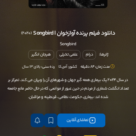
دانلود فیلم پرنده آوازخوان | Songbird
(2020)
Songbird
ژانرها:
درام
علمی تخیلی
هیجان انگیر
مدت زمان: 84 دقیقه
کشور:
آمریکا
رده سنی:
بالای ۱۳ سال
در سال 2024 یک بیماری همه گیر جهان و شهرهای آن را ویران می کند. تمرکز بر
تعداد انگشت شماری از مردم در حین عبور از موانعی که در حال حاضر مانع جامعه
شده اند: بیماری، حکومت نظامی، قرنطینه و مراقبان.
تماشای آنلاین