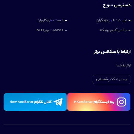
دسترسی سریع
لیست تمامی بازیگران
لیست های کاربران
باکس آفیس ویکند
250 فیلم برتر IMDB
ارتباط با سکانس برتر
ارتباط با ما
ارسال تیکت پشتیبانی
پیچ اینستاگرام
کانال تلگرام
the3KansBartar
3KansBartar