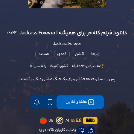
دانلود فیلم کله خر برای همیشه | Jackass Forever
(2022)
Jackass Forever
ژانرها:
اکشن
کمدی
مستند
مدت زمان: 96 دقیقه
کشور:
آمریکا
رده سنی:
R
پس از 11 سال، خدمه جکاس برای یک جنگ صلیبی دیگر بازگشتند.
تماشای آنلاین
6.8
86
74
/10
رضایت کاربران
0%
(0 رای)