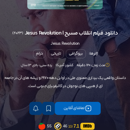
دانلود فیلم انقلاب مسیح | Jesus Revolution
(2023)
Jesus Revolution
ژانرها:
بیوگرافی
تاریخی
درام
مدت زمان: 120 دقیقه
کشور:
آمریکا
رده سنی:
بالای ۱۳ سال
داستان واقعی یک بیداری معنوی ملی در اوایل دهه 1970 و ریشه های آن در جامعه
ای از هیپی های نوجوان در کالیفرنیای جنوبی است.
تماشای آنلاین
7.1
55
46
/10