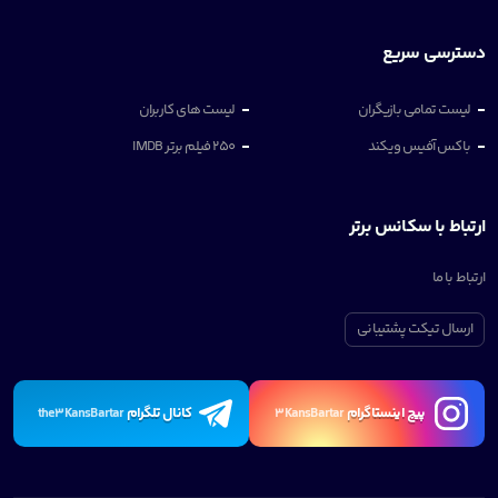
دسترسی سریع
لیست تمامی بازیگران
لیست های کاربران
باکس آفیس ویکند
250 فیلم برتر IMDB
ارتباط با سکانس برتر
ارتباط با ما
ارسال تیکت پشتیبانی
پیچ اینستاگرام
کانال تلگرام
the3KansBartar
3KansBartar