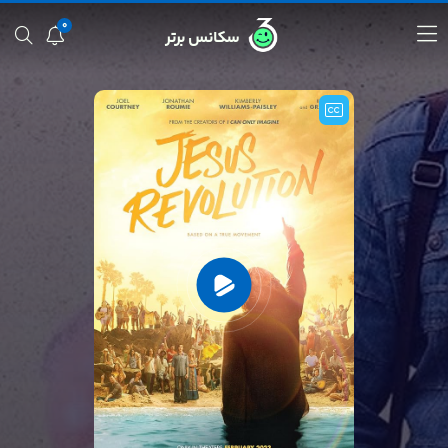
0
سکانس برتر