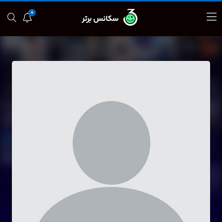
0
سکانس برتر