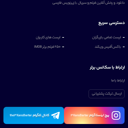
دانلود و پخش آنلاین فیلم و سریال با زیرنویس فارسی
دسترسی سریع
لیست تمامی بازیگران
لیست های کاربران
باکس آفیس ویکند
250 فیلم برتر IMDB
ارتباط با سکانس برتر
ارتباط با ما
ارسال تیکت پشتیبانی
پیچ اینستاگرام
کانال تلگرام
the3KansBartar
3KansBartar