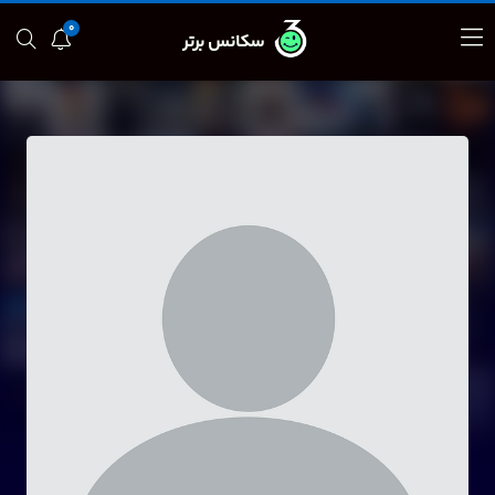
0
سکانس برتر