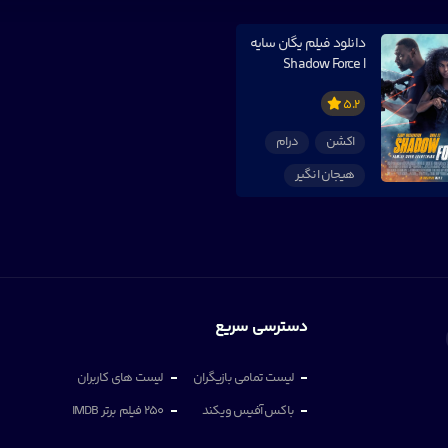
دانلود فیلم یگان سایه
| Shadow Force
5.2
اکشن
درام
هیجان انگیر
دسترسی سریع
لیست تمامی بازیگران
لیست های کاربران
باکس آفیس ویکند
250 فیلم برتر IMDB