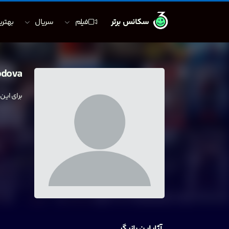
سکانس برتر
فیلم
سریال
بهترین
odova
برای این
آثار این بازیگر