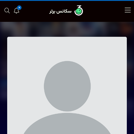
0
سکانس برتر