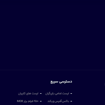
دسترسی سریع
لیست تمامی بازیگران
لیست های کاربران
باکس آفیس ویکند
250 فیلم برتر IMDB