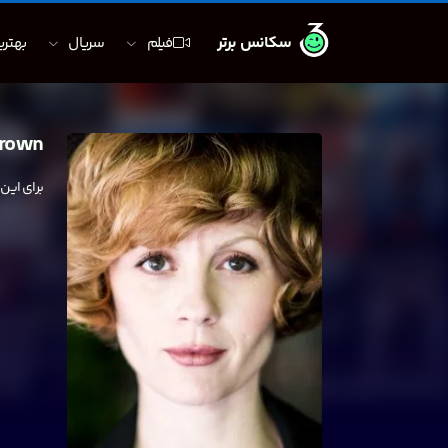
سکانس برتر
فیلم
سریال
بهترین
rown
برای این