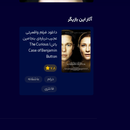
آثار این بازیگر
دانلود فیلم واقعیتی
عجیب درباره‌ی بنجامین
باتن | The Curious
Case of Benjamin
Button
7.8
درام
عاشقانه
فانتزی