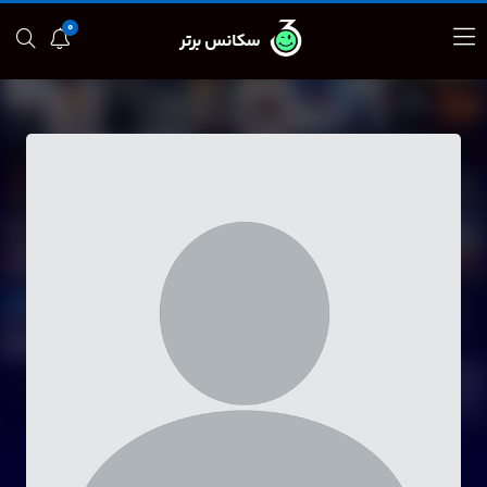
0
سکانس برتر