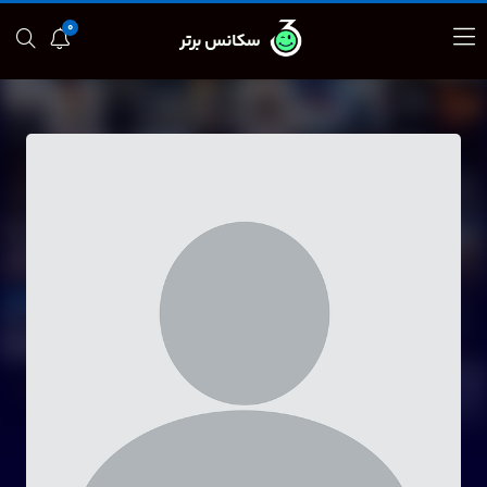
0
سکانس برتر