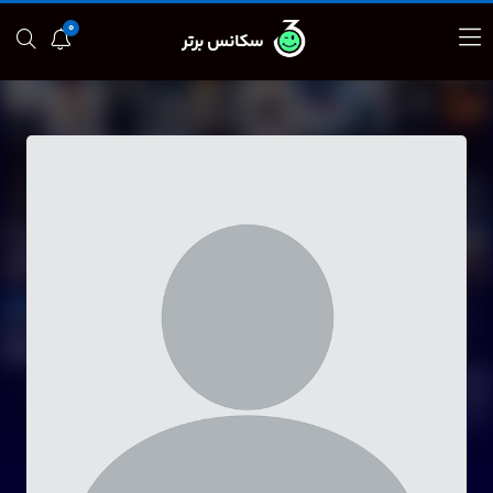
0
سکانس برتر