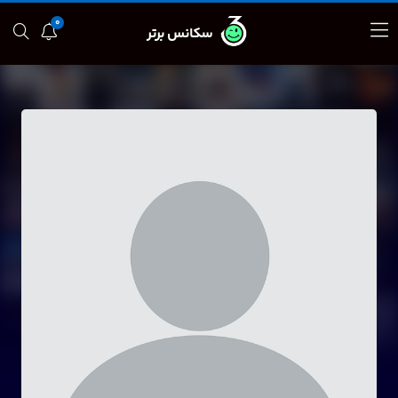
0
سکانس برتر