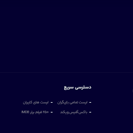
دسترسی سریع
لیست تمامی بازیگران
لیست های کاربران
باکس آفیس ویکند
250 فیلم برتر IMDB