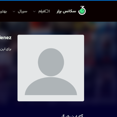
سکانس برتر
فیلم
سریال
بهترین
denez
برای این
آثار این بازیگر