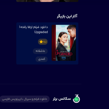
آثار این بازیگر
دانلود فیلم ارتقا یافته |
Upgraded
6.1
عاشقانه
کمدی
سکانس برتر
دانلود فیلم و سریال با زیرنویس فارسی