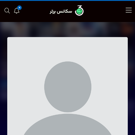
0
سکانس برتر