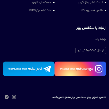
لیست تمامی بازیگران
لیست های کاربران
باکس آفیس ویکند
250 فیلم برتر IMDB
ارتباط با سکانس برتر
ارتباط با ما
ارسال تیکت پشتیبانی
پیچ اینستاگرام
کانال تلگرام
the3KansBartar
3KansBartar
تمامی حقوق برای سکانس برتر محفوظ می‌باشد.