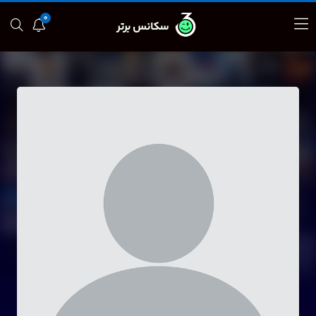
0
سکانس برتر