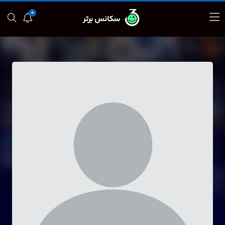
0
سکانس برتر