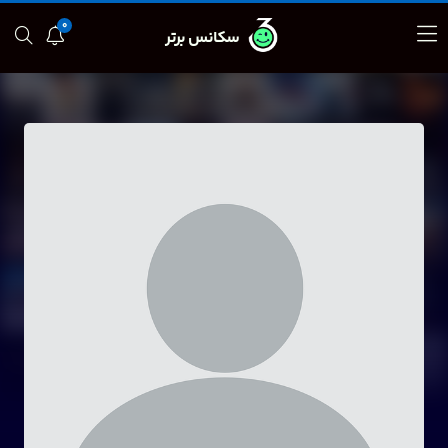
0
سکانس برتر