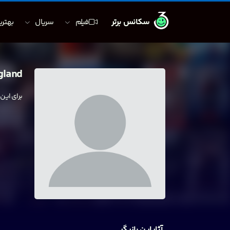
سکانس برتر
فیلم
سریال
بهترین
gland
برای این
آثار این بازیگر