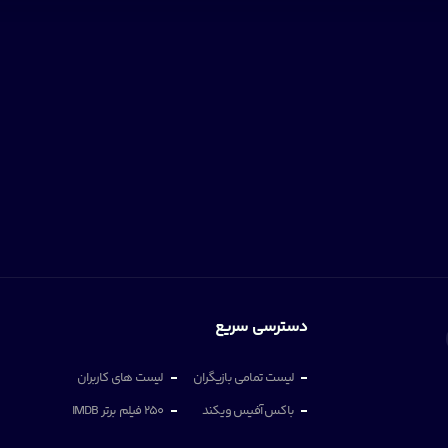
دسترسی سریع
لیست تمامی بازیگران
لیست های کاربران
باکس آفیس ویکند
250 فیلم برتر IMDB