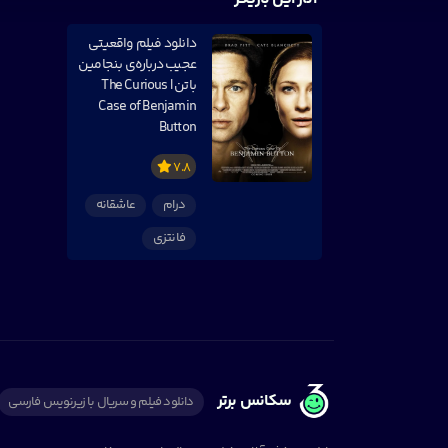
دانلود فیلم واقعیتی
عجیب درباره‌ی بنجامین
باتن | The Curious
Case of Benjamin
Button
7.8
درام
عاشقانه
فانتزی
سکانس برتر
دانلود فیلم و سریال با زیرنویس فارسی